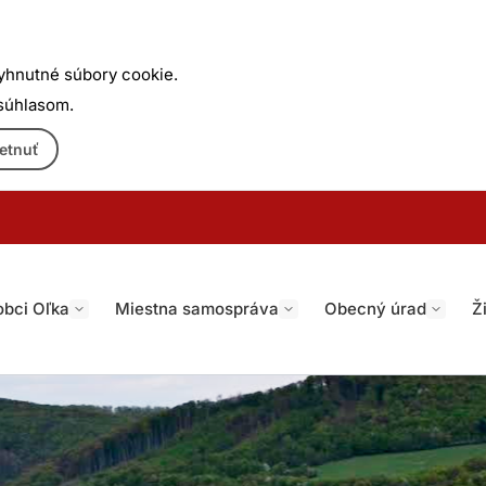
yhnutné súbory cookie.
 súhlasom.
etnuť
obci Oľka
Miestna samospráva
Obecný úrad
Ž