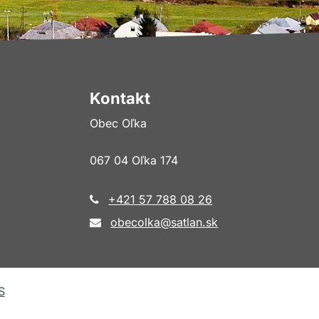
Kontakt
Obec Oľka
067 04 Oľka 174
+421 57 788 08 26
obecolka@satlan.sk
S