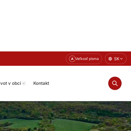
SK
Veľkosť písma
A
ivot v obci
Kontakt