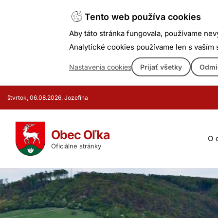
Tento web používa cookies
Aby táto stránka fungovala, používame nev
Analytické cookies používame len s vaším
Nastavenia cookies
Prijať všetky
Odmi
Prejsť
štvrtok, 06.08.2026, Jozefína
k
obsahu
Obec Oľka
O 
Oficiálne stránky