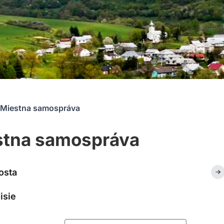
Miestna samospráva
stna samospráva
osta
isie